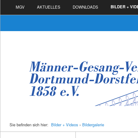
MGV
AKTUELLES
DOWNLOADS
BILDER + VI
Sie befinden sich hier:
Bilder + Videos
›
Bildergalerie